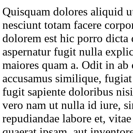
Quisquam dolores aliquid ut
nesciunt totam facere corpo
dolorem est hic porro dicta
aspernatur fugit nulla expl
maiores quam a. Odit in ab 
accusamus similique, fugiat 
fugit sapiente doloribus nis
vero nam ut nulla id iure, s
repudiandae labore et, vitae
quaerat ipsam, aut inventor